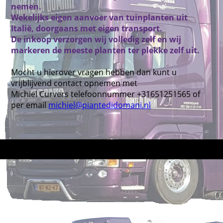
nemen.
Wekelijks eigen aanvoer van tuinplanten uit
Italië,
doorgaans met eigen transport.
De inkoop verzorgen wij volledig zelf en
wij
markeren de meeste planten ter plekke zelf uit.
Mocht u hierover vragen hebben dan kunt u
vrijblijvend contact opnemen met
Michiel Curvers telefoonnummer +31651251565 of
per email
michiel@piantedidomani.nl